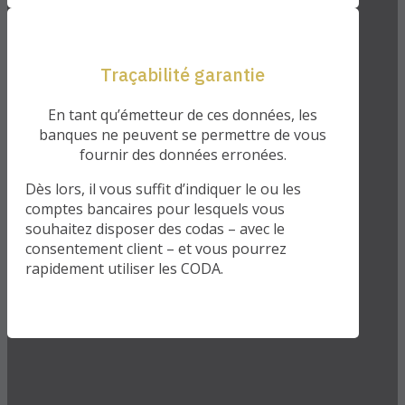
Traçabilité garantie
En tant qu’émetteur de ces données, les
banques ne peuvent se permettre de vous
fournir des données erronées.
Dès lors, il vous suffit d’indiquer le ou les
comptes bancaires pour lesquels vous
souhaitez disposer des codas – avec le
consentement client – et vous pourrez
rapidement utiliser les CODA.