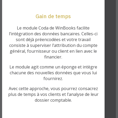
Gain de temps
Le module Coda de WinBooks facilite
l’intégration des données bancaires. Celles-ci
sont déjà préencodées et votre travail
consiste à superviser l’attribution du compte
général, fournisseur ou client en lien avec le
financier.
Le module agit comme un éponge et intègre
chacune des nouvelles données que vous lui
fournirez.
Avec cette approche, vous pourrez consacrez
plus de temps à vos clients et l’analyse de leur
dossier comptable.