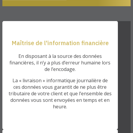
Maîtrise de l'information financière
En disposant à la source des données
financières, il n’y a plus d’erreur humaine lors
de l’encodage.
La « livraison » informatique journalière de
ces données vous garantit de ne plus être
tributaire de votre client et que l’ensemble des
données vous sont envoyées en temps et en
heure.